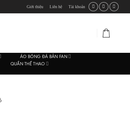
Giới thiệu
Liên hệ
Tài khoản
ĐĂNG NHẬP
0
₫
ÁO BÓNG ĐÁ BẢN FAN
QUẦN THỂ THAO
6