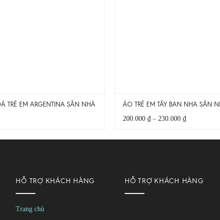
Á TRẺ EM ARGENTINA SÂN NHÀ 2024 HÀNG ĐẸP
ÁO TRẺ EM TÂY BAN NHA SÂN 
Khoảng
200.000
₫
–
230.000
₫
giá:
từ
200.000 ₫
đến
230.000 ₫
HỖ TRỢ KHÁCH HÀNG
HỖ TRỢ KHÁCH HÀNG
Trang chủ