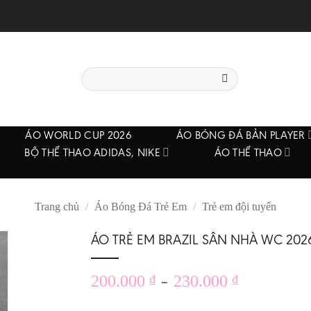
Tìm
kiếm:
ÁO WORLD CUP 2026
ÁO BÓNG ĐÁ BẢN PLAYER
BỘ THỂ THAO ADIDAS, NIKE
ÁO THỂ THAO
Trang chủ
/
Áo Bóng Đá Trẻ Em
/
Trẻ em đội tuyển
ÁO TRẺ EM BRAZIL SÂN NHÀ WC 202
Khoảng
–
200.000
₫
230.000
₫
giá: