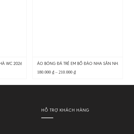
NHÀ WC 2026
ÁO BÓNG ĐÁ TRẺ EM BỒ ĐÀO NHA SÂN NHÀ 2025 
Khoảng
180.000
₫
–
210.000
₫
giá:
từ
180.000 ₫
đến
210.000 ₫
HỖ TRỢ KHÁCH HÀNG