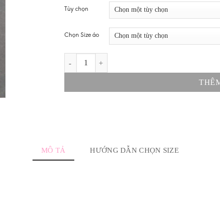
từ
Tùy chọn
200.000 
đến
230.000 ₫
Chọn Size áo
ÁO TRẺ EM BRAZIL SÂN NHÀ WC 2026 số lượng
THÊM
MÔ TẢ
HƯỚNG DẪN CHỌN SIZE