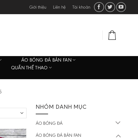
Giới thiệu
Liên hệ
Tài khoản
ĐĂNG NHẬP
0
₫
ÁO BÓNG ĐÁ BẢN FAN
QUẦN THỂ THAO
5
NHÓM DANH MỤC
ÁO BÓNG ĐÁ
ÁO BÓNG ĐÁ BẢN FAN