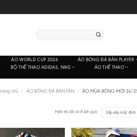
Tìm
kiếm:
ÁO WORLD CUP 2026
ÁO BÓNG ĐÁ BẢN PLAYER
BỘ THỂ THAO ADIDAS, NIKE
ÁO THỂ THAO
Trang chủ
/
ÁO BÓNG ĐÁ BẢN FAN
/
ÁO MÙA BÓNG MỚI 24/2
Hiển thị tất cả 8 kết quả