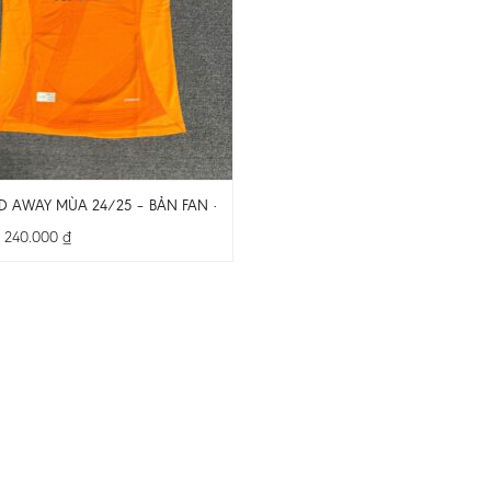
D AWAY MÙA 24/25 – BẢN FAN – CẢ BỘ
Khoảng
–
240.000
₫
giá:
từ
200.000 ₫
đến
240.000 ₫