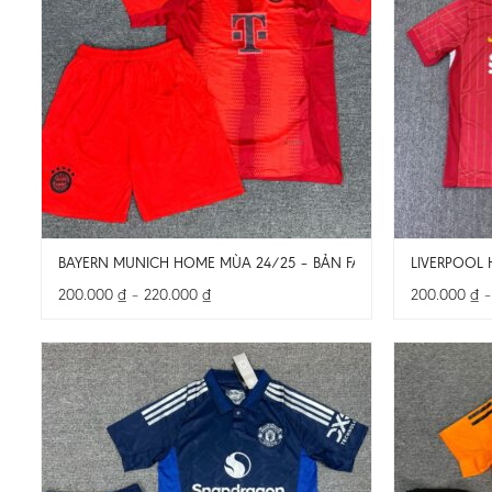
BAYERN MUNICH HOME MÙA 24/25 – BẢN FAN – CẢ BỘ
LIVERPOOL 
Khoảng
200.000
₫
–
220.000
₫
200.000
₫
giá:
từ
200.000 ₫
đến
220.000 ₫