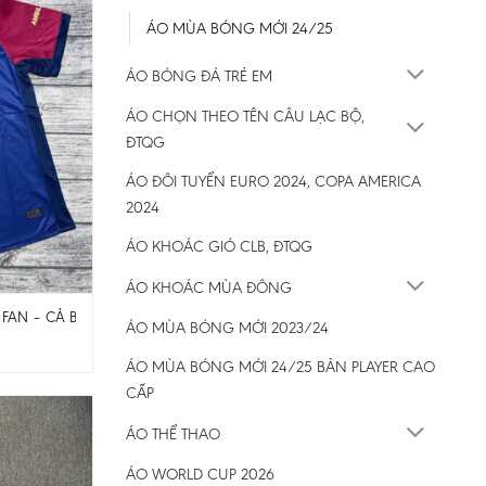
ÁO MÙA BÓNG MỚI 24/25
ÁO BÓNG ĐÁ TRẺ EM
ÁO CHỌN THEO TÊN CÂU LẠC BỘ,
ĐTQG
ÁO ĐÔI TUYỂN EURO 2024, COPA AMERICA
2024
ÁO KHOÁC GIÓ CLB, ĐTQG
ÁO KHOÁC MÙA ĐÔNG
 FAN – CẢ BỘ
ÁO MÙA BÓNG MỚI 2023/24
ÁO MÙA BÓNG MỚI 24/25 BẢN PLAYER CAO
CẤP
₫
ÁO THỂ THAO
ÁO WORLD CUP 2026