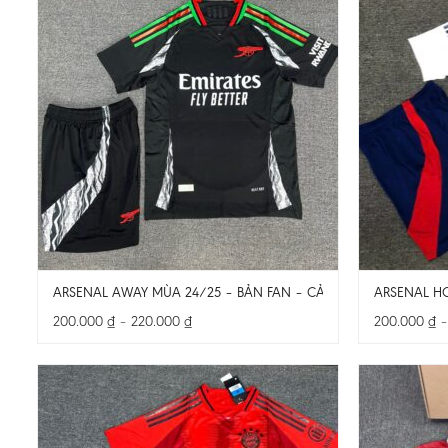
ARSENAL AWAY MÙA 24/25 – BẢN FAN – CẢ BỘ
ARSENAL H
Khoảng
200.000
₫
–
220.000
₫
200.000
₫
giá:
từ
200.000 ₫
đến
220.000 ₫