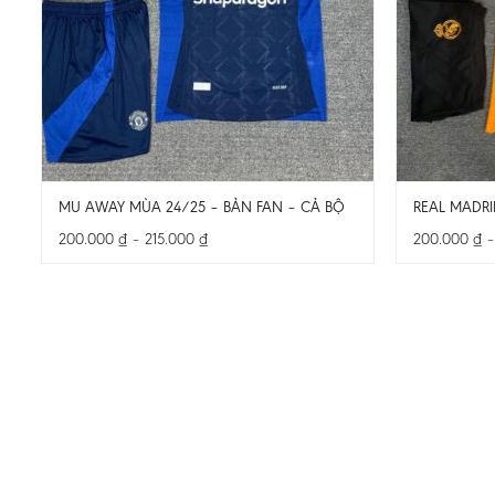
MU AWAY MÙA 24/25 – BẢN FAN – CẢ BỘ
REAL MADRI
Khoảng
200.000
₫
–
215.000
₫
200.000
₫
giá:
từ
200.000 ₫
đến
215.000 ₫