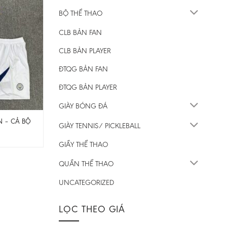
BỘ THỂ THAO
CLB BẢN FAN
CLB BẢN PLAYER
ĐTQG BẢN FAN
ĐTQG BẢN PLAYER
GIÀY BÓNG ĐÁ
N – CẢ BỘ
GIÀY TENNIS/ PICKLEBALL
GIẦY THỂ THAO
QUẦN THỂ THAO
UNCATEGORIZED
LỌC THEO GIÁ