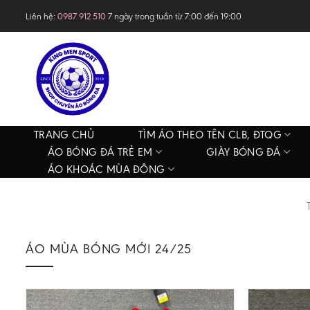
Skip
Liên hệ:
0987 912 510
7 ngày trong tuần từ 7:00 đến 19:00
to
content
TRANG CHỦ
TÌM ÁO THEO TÊN CLB, ĐTQG
ÁO BÓNG ĐÁ TRẺ EM
GIÀY BÓNG ĐÁ
ÁO KHOÁC MÙA ĐÔNG
ÁO MÙA BÓNG MỚI 24/25