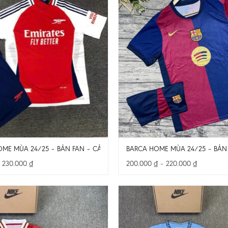
OME MÙA 24/25 – BẢN FAN – CẢ BỘ
BARCA HOME MÙA 24/25 – BẢN
Khoảng
Khoảng
–
230.000
₫
200.000
₫
–
220.000
₫
giá:
giá:
từ
từ
200.000 ₫
200.000 
đến
đến
230.000 ₫
220.000 ₫