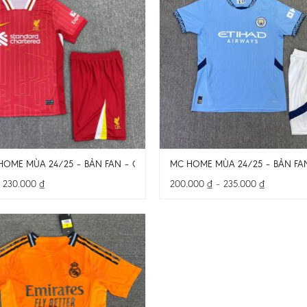
HOME MÙA 24/25 – BẢN FAN – CẢ BỘ
MC HOME MÙA 24/25 – BẢN FA
Khoảng
Khoảng
–
230.000
₫
200.000
₫
–
235.000
₫
giá:
giá:
từ
từ
200.000 ₫
200.000 ₫
đến
đến
230.000 ₫
235.000 ₫