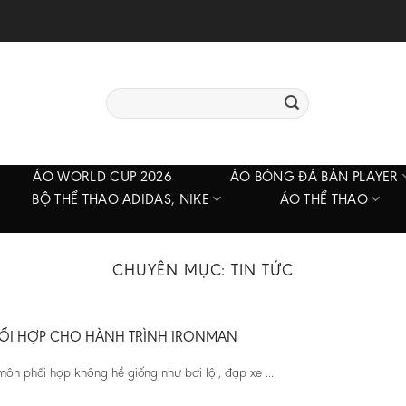
Tìm
kiếm:
ÁO WORLD CUP 2026
ÁO BÓNG ĐÁ BẢN PLAYER
BỘ THỂ THAO ADIDAS, NIKE
ÁO THỂ THAO
CHUYÊN MỤC:
TIN TỨC
HỐI HỢP CHO HÀNH TRÌNH IRONMAN
ôn phối hợp không hề giống như bơi lội, đạp xe ...