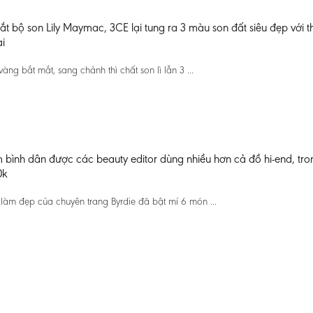
ắt bộ son Lily Maymac, 3CE lại tung ra 3 màu son đất siêu đẹp với th
i
vàng bắt mắt, sang chảnh thì chất son lì lẫn 3 ...
ình dân được các beauty editor dùng nhiều hơn cả đồ hi-end, tro
0k
 làm đẹp của chuyên trang Byrdie đã bật mí 6 món ...