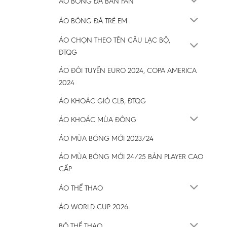
ÁO BÓNG ĐÁ BẢN FAN
ÁO BÓNG ĐÁ TRẺ EM
ÁO CHỌN THEO TÊN CÂU LẠC BỘ,
ĐTQG
ÁO ĐÔI TUYỂN EURO 2024, COPA AMERICA
2024
ÁO KHOÁC GIÓ CLB, ĐTQG
ÁO KHOÁC MÙA ĐÔNG
ÁO MÙA BÓNG MỚI 2023/24
ÁO MÙA BÓNG MỚI 24/25 BẢN PLAYER CAO
CẤP
ÁO THỂ THAO
ÁO WORLD CUP 2026
BỘ THỂ THAO