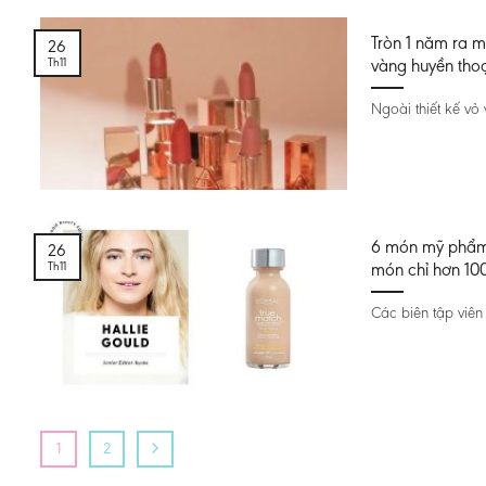
Tròn 1 năm ra m
26
Th11
vàng huyền thoạ
Ngoài thiết kế vỏ 
6 món mỹ phẩm b
26
Th11
món chỉ hơn 10
Các biên tập viên
1
2