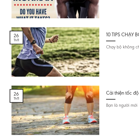
10 TIPS CHẠY
26
Th11
Chạy bộ không ch
Cải thiện tốc đ
26
Th11
Bạn là người mới 