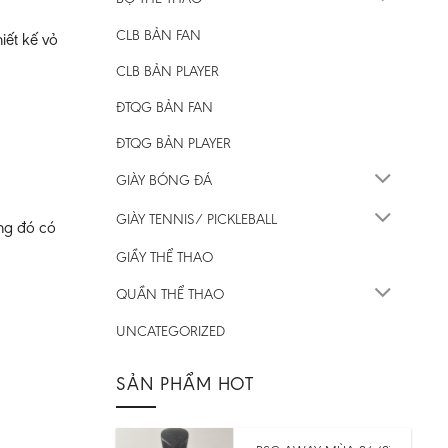
CLB BẢN FAN
iết kế vỏ
CLB BẢN PLAYER
ĐTQG BẢN FAN
ĐTQG BẢN PLAYER
GIÀY BÓNG ĐÁ
GIÀY TENNIS/ PICKLEBALL
ng đó có
GIẦY THỂ THAO
QUẦN THỂ THAO
UNCATEGORIZED
SẢN PHẨM HOT