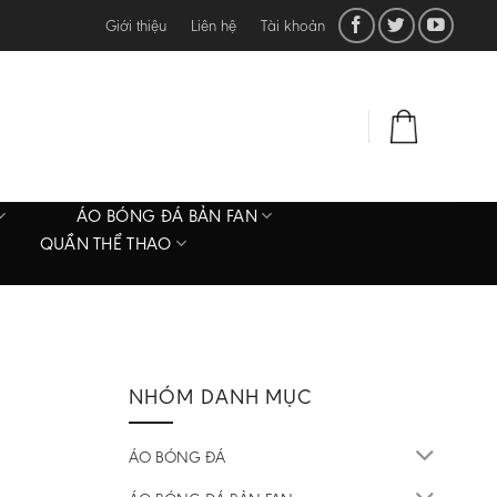
Giới thiệu
Liên hệ
Tài khoản
ĐĂNG NHẬP
0
₫
ÁO BÓNG ĐÁ BẢN FAN
QUẦN THỂ THAO
NHÓM DANH MỤC
ÁO BÓNG ĐÁ