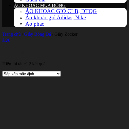
ÁO KHOÁC MÙA ĐÔNG
ÁO KHOÁC GIÓ CLB, ĐTQG
Áo khoác gió Adidas, Nike
Áo phao
Trang chủ
/
Giày Bóng Đá
/
Giày Zocker
Lọc
Giày Zocker
Hiển thị tất cả 2 kết quả