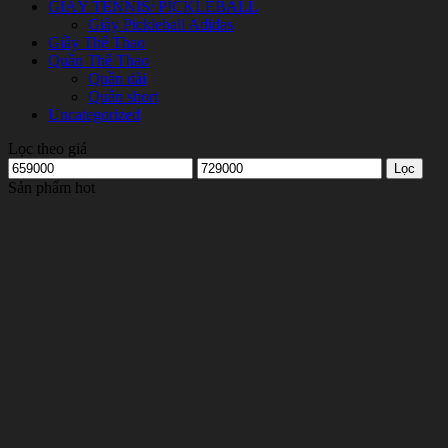
GIÀY TENNIS/ PICKLEBALL
Giày Pickleball Adidas
Giầy Thể Thao
Quần Thể Thao
Quần dài
Quần short
Uncategorized
Lọc theo giá
Giá
Giá
Lọc
tối
tối
Sản phẩm hot
thiểu
đa