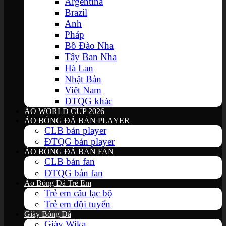
Argentina
Brazil
Anh
Pháp
Bồ Đào Nha
Tây Ban Nha
Hà Lan
Nhật Bản
Việt Nam
ĐTQG khác
ÁO WORLD CUP 2026
ÁO BÓNG ĐÁ BẢN PLAYER
CLB bản player
ĐTQG bản player
ÁO BÓNG ĐÁ BẢN FAN
CLB bản fan
ĐTQG bản fan
Áo Bóng Đá Trẻ Em
Trẻ em câu lạc bộ
Trẻ em đội tuyển
Giày Bóng Đá
Giày Wika