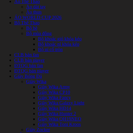
Áo Thể Thao
Áo dài tay
Áo thun
ÁO WORLD CUP 2026
Bộ Thể Thao
Bộ hè
Bộ mùa đông
Bộ khoác gió khóa kéo
Bộ khoác nỉ khóa kéo
Bộ nỉ cổ tròn
CLB bản fan
CLB bản player
ĐTQG bản fan
ĐTQG bản player
Giày Bóng Đá
Giày Wika
Giày Wika Army
Giày Wika CP10
Giày Wika Fancy
Giày Wika Galaxy Light
Giày Wika HĐ14
Giày Wika Hunter 2
Giày Wika QH19NEO
Giày Wika Toni Kroos
Giày Zocker