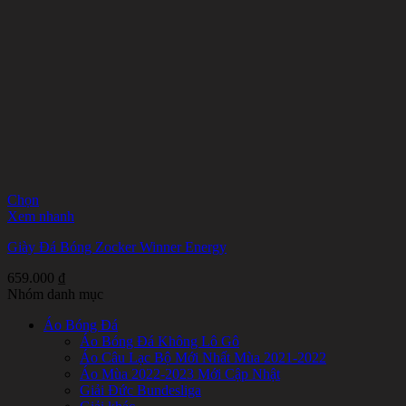
Chọn
Sản
Xem nhanh
phẩm
Giày Đá Bóng Zocker Winner Energy
này
có
659.000
₫
nhiều
Nhóm danh mục
biến
thể.
Áo Bóng Đá
Các
Áo Bóng Đá Không Lô Gô
tùy
Áo Câu Lạc Bộ Mới Nhất Mùa 2021-2022
chọn
Áo Mùa 2022-2023 Mới Cập Nhật
có
Giải Đức Bundesliga
thể