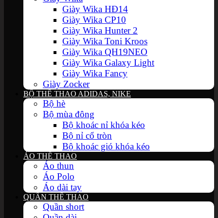
Giày Wika HĐ14
Giày Wika CP10
Giày Wika Hunter 2
Giày Wika Toni Kroos
Giày Wika QH19NEO
Giày Wika Galaxy Light
Giày Wika Fancy
Giày Zocker
BỘ THỂ THAO ADIDAS, NIKE
Bộ hè
Bộ mùa đông
Bộ khoác nỉ khóa kéo
Bộ nỉ cổ tròn
Bộ khoác gió khóa kéo
ÁO THỂ THAO
Áo thun
Áo Polo
Áo dài tay
QUẦN THỂ THAO
Quần short
Quần dài