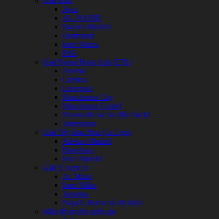
Giải khác
được
Ajax
chọn
AL-NASSR
trên
Bayern Munich
trang
Dortmund
sản
Inter Miami
phẩm
PSG
Giải Ngoại Hạng Anh (EPL)
Arsenal
Chelsea
Liverpool
Manchester City
Manchester United
Newcastle và các đội còn lại
Tottenham
Giải Tây Ban Nha (La Liga)
Atletico Madrid
Barcelona
Real Madrid
Giải Ý Serie A
Ac Milan
Inter Milan
Juventus
Napoli, Roma và clb khác
Mẫu đội tuyển quốc gia