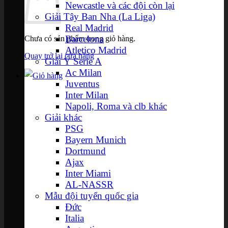
Newcastle và các đội còn lại
Giải Tây Ban Nha (La Liga)
Real Madrid
Barcelona
Chưa có sản phẩm trong giỏ hàng.
Atletico Madrid
Quay trở lại cửa hàng
Giải Ý Serie A
Ac Milan
Juventus
Inter Milan
Napoli, Roma và clb khác
Giải khác
PSG
Bayern Munich
Dortmund
Ajax
Inter Miami
AL-NASSR
Mẫu đội tuyển quốc gia
Đức
Italia