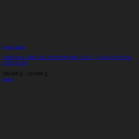
Xem nhanh
ARSENAL SPECIAL EDITION MÙA 26/27 – BẢN PLAYER –
CHỈ CÓ ÁO
Khoảng
280.000
₫
–
310.000
₫
giá:
Chọn
Sản
từ
phẩm
280.000 ₫
này
đến
có
310.000 ₫
nhiều
biến
thể.
Các
tùy
chọn