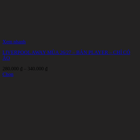
Xem nhanh
LIVERPOOL AWAY MÙA 26/27 – BẢN PLAYER – CHỈ CÓ
ÁO
Khoảng
280.000
₫
–
340.000
₫
giá:
Chọn
Sản
từ
phẩm
280.000 ₫
này
đến
có
340.000 ₫
nhiều
biến
thể.
Các
tùy
chọn
có