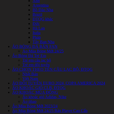
Anh
Argentina
Bồ Đào Nha
Brazil
ĐTQG khác
Đức
Hà Lan
Italia
Pháp
Tây Ban Nha
ÁO BÓNG ĐÁ BẢN FAN
Áo Mùa Bóng Mới 24/25
Áo Bóng Đá Trẻ Em
Trẻ em câu lạc bộ
Trẻ em đội tuyển
ÁO CHỌN THEO TÊN CÂU LẠC BỘ, ĐTQG
Nhật Bản
Việt Nam
ÁO ĐÔI TUYỂN EURO 2024, COPA AMERICA 2024
ÁO KHOÁC GIÓ CLB, ĐTQG
ÁO KHOÁC MÙA ĐÔNG
Áo khoác gió Adidas, Nike
Áo phao
Áo Mùa Bóng Mới 2023/24
Áo Mùa Bóng Mới 24/25 Bản Player Cao Cấp