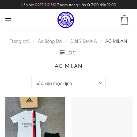
Skip
Liên hệ:
0987 912 510
7 ngày trong tuần từ 7:00 đến 19:00
to
content
Trang chủ
/
Áo Bóng Đá
/
Giải Ý Serie A
/
AC MILAN
LỌC
AC MILAN