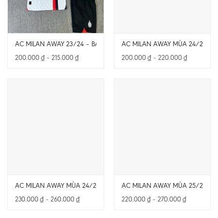
AC MILAN AWAY 23/24 – BẢN FAN – CẢ BỘ
AC MILAN AWAY MÙA 24/25 – B
Khoảng
Khoảng
200.000
₫
–
215.000
₫
200.000
₫
–
220.000
₫
giá:
giá:
từ
từ
200.000 ₫
200.000 ₫
đến
đến
215.000 ₫
220.000 ₫
AC MILAN AWAY MÙA 24/25 – BẢN PLAYER – CHỈ CÓ ÁO
AC MILAN AWAY MÙA 25/26 – 
Khoảng
Khoảng
230.000
₫
–
260.000
₫
220.000
₫
–
270.000
₫
giá:
giá:
từ
từ
230.000 ₫
220.000 ₫