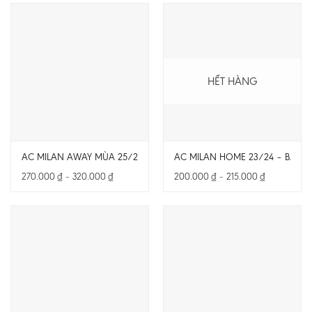
đến
đến
260.000 ₫
270.000 ₫
HẾT HÀNG
AC MILAN AWAY MÙA 25/26 – BẢN PLAYER – CHỈ CÓ ÁO
AC MILAN HOME 23/24 – BẢN F
Khoảng
Khoảng
270.000
₫
–
320.000
₫
200.000
₫
–
215.000
₫
giá:
giá:
từ
từ
270.000 ₫
200.000 ₫
đến
đến
320.000 ₫
215.000 ₫