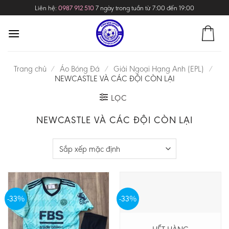
Skip
Liên hệ:
0987 912 510
7 ngày trong tuần từ 7:00 đến 19:00
to
content
Trang chủ
/
Áo Bóng Đá
/
Giải Ngoại Hạng Anh (EPL)
/
NEWCASTLE VÀ CÁC ĐỘI CÒN LẠI
LỌC
NEWCASTLE VÀ CÁC ĐỘI CÒN LẠI
-33%
-33%