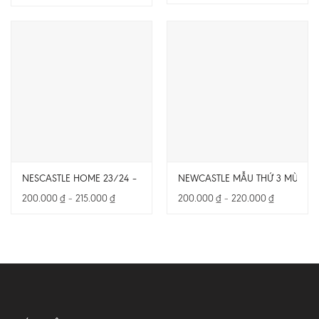
là:
tại
từ
300.000 ₫.
là:
200.000 ₫
200.000 ₫.
đến
220.000 ₫
NESCASTLE HOME 23/24 – BẢN FAN – CẢ BỘ
NEWCASTLE MẪU THỨ 3 MÙA 24/
Khoảng
Khoảng
200.000
₫
–
215.000
₫
200.000
₫
–
220.000
₫
giá:
giá:
từ
từ
200.000 ₫
200.000 ₫
đến
đến
215.000 ₫
220.000 ₫