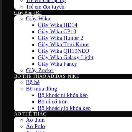
Trẻ em câu lạc bộ
Trẻ em đội tuyển
Giày Bóng Đá
Giày Wika
Giày Wika HĐ14
Giày Wika CP10
Giày Wika Hunter 2
Giày Wika Toni Kroos
Giày Wika QH19NEO
Giày Wika Galaxy Light
Giày Wika Fancy
Giày Zocker
BỘ THỂ THAO ADIDAS, NIKE
Bộ hè
Bộ mùa đông
Bộ khoác nỉ khóa kéo
Bộ nỉ cổ tròn
Bộ khoác gió khóa kéo
ÁO THỂ THAO
Áo thun
Áo Polo