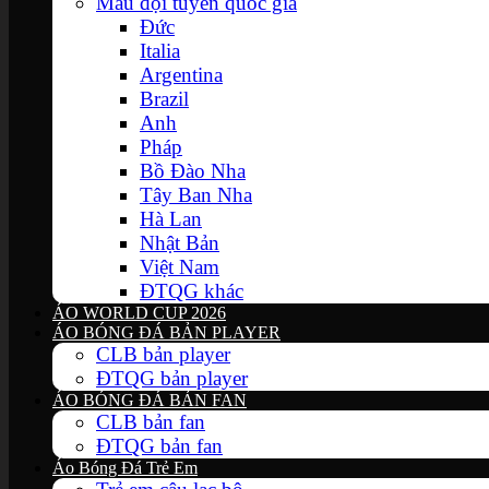
Mẫu đội tuyển quốc gia
Đức
Italia
Argentina
Brazil
Anh
Pháp
Bồ Đào Nha
Tây Ban Nha
Hà Lan
Nhật Bản
Việt Nam
ĐTQG khác
ÁO WORLD CUP 2026
ÁO BÓNG ĐÁ BẢN PLAYER
CLB bản player
ĐTQG bản player
ÁO BÓNG ĐÁ BẢN FAN
CLB bản fan
ĐTQG bản fan
Áo Bóng Đá Trẻ Em