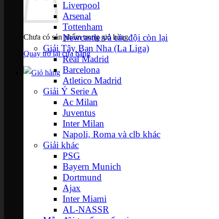
Liverpool
Arsenal
Tottenham
Newcastle và các đội còn lại
Chưa có sản phẩm trong giỏ hàng.
Giải Tây Ban Nha (La Liga)
Quay trở lại cửa hàng
Real Madrid
Barcelona
Atletico Madrid
Giải Ý Serie A
Ac Milan
Juventus
Inter Milan
Napoli, Roma và clb khác
Giải khác
PSG
Bayern Munich
Dortmund
Ajax
Inter Miami
AL-NASSR