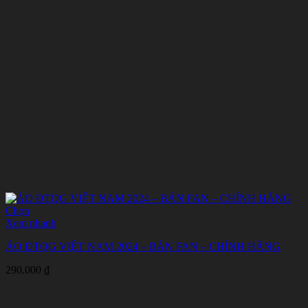
Chọn
Sản
Xem nhanh
phẩm
ÁO ĐTQG VIỆT NAM 2024 – BẢN FAN – CHÍNH HÃNG
này
có
290.000
₫
nhiều
biến
thể.