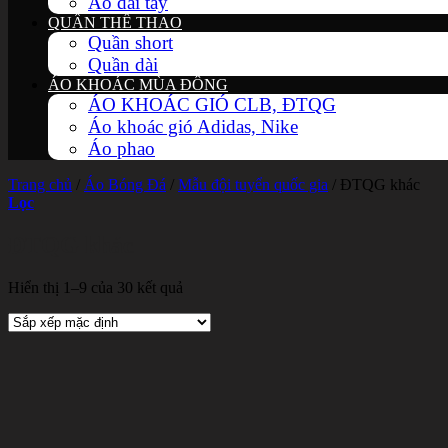
Áo dài tay
QUẦN THỂ THAO
Quần short
Quần dài
ÁO KHOÁC MÙA ĐÔNG
ÁO KHOÁC GIÓ CLB, ĐTQG
Áo khoác gió Adidas, Nike
Áo phao
Trang chủ
/
Áo Bóng Đá
/
Mẫu đội tuyển quốc gia
/
ĐTQG khác
Lọc
ĐTQG khác
Hiển thị 1–9 của 30 kết quả