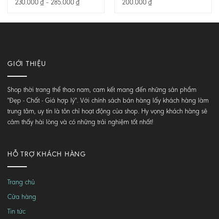
Khoảng
230.000
₫
–
285.000
₫
200.000
₫
giá:
từ
230.000 ₫
đến
285.000 ₫
GIỚI THIỆU
Shop thời trang thể thao nam, cam kết mang đến những sản phẩm
"Đẹp - Chất - Giá hợp lý". Với chính sách bán hàng lấy khách hàng làm
trung tâm, uy tín là tôn chỉ hoạt động của shop. Hy vọng khách hàng sẽ
cảm thấy hài lòng và có những trải nghiệm tốt nhất!
HỖ TRỢ KHÁCH HÀNG
Trang chủ
Cửa hàng
Tin tức