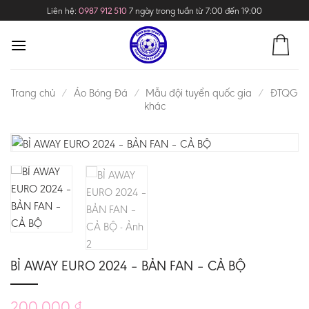
Skip
Liên hệ:
0987 912 510
7 ngày trong tuần từ 7:00 đến 19:00
to
content
Trang chủ
/
Áo Bóng Đá
/
Mẫu đội tuyển quốc gia
/
ĐTQG
khác
BỈ AWAY EURO 2024 – BẢN FAN – CẢ BỘ
200.000
₫