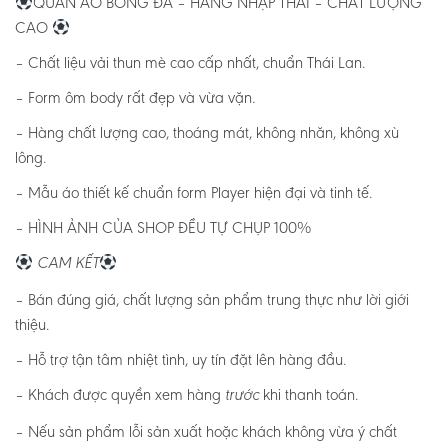
QUẦN ÁO BÓNG ĐÁ – HÀNG NHẬP THÁI – CHẤT LƯỢNG
CAO
– Chất liệu vải thun mè cao cấp nhất, chuẩn Thái Lan.
– Form ôm body rất đẹp và vừa vặn.
– Hàng chất lượng cao, thoáng mát, không nhăn, không xù
lông.
– Mẫu áo thiết kế chuẩn form Player hiện đại và tinh tế.
– HÌNH ẢNH CỦA SHOP ĐỀU TỰ CHỤP 100%
CAM KẾT
– Bán đúng giá, chất lượng sản phẩm trung thực như lời giới
thiệu.
– Hỗ trợ tận tâm nhiệt tình, uy tín đặt lên hàng đầu.
– Khách được quyền xem hàng
khi thanh toán.
trước
– Nếu sản phẩm lỗi sản xuất hoặc khách không vừa ý chất