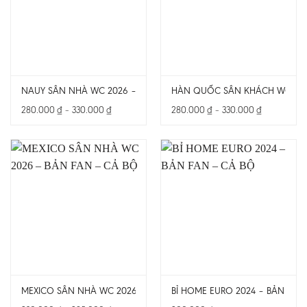
NAUY SÂN NHÀ WC 2026 – BẢN PLAYER – CHỈ CÓ ÁO
HÀN QUỐC SÂN KHÁCH WC 2026
Khoảng
Khoảng
280.000
₫
–
330.000
₫
280.000
₫
–
330.000
₫
giá:
giá:
từ
từ
280.000 ₫
280.000 ₫
đến
đến
330.000 ₫
330.000 ₫
MEXICO SÂN NHÀ WC 2026 – BẢN FAN – CẢ BỘ
BỈ HOME EURO 2024 – BẢN FAN