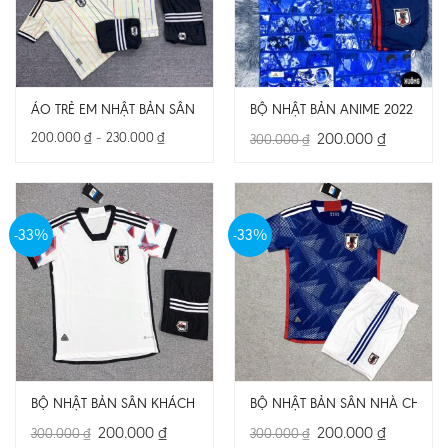
ÁO TRẺ EM NHẬT BẢN SÂN KHÁCH WC 2026
BỘ NHẬT BẢN ANIME 2022 MỚI 
Khoảng
Giá
Giá
200.000
₫
–
230.000
₫
200.000
₫
300.000
₫
giá:
gốc
hiện
từ
là:
tại
200.000 ₫
300.000 ₫.
là:
đến
200.000 ₫
230.000 ₫
-33%
-33%
BỘ NHẬT BẢN SÂN KHÁCH CHÍNH THỨC WC 2022 HÀNG SUPER FAKE
BỘ NHẬT BẢN SÂN NHÀ CHÍNH 
Giá
Giá
Giá
Giá
200.000
₫
200.000
₫
300.000
₫
300.000
₫
gốc
hiện
gốc
hiện