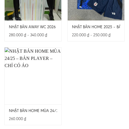
NHẬT BẢN AWAY WC 2026 – BẢN PLAYER – CHỈ CÓ ÁO
NHẬT BẢN HOME 2025 – BẢN F
Khoảng
Khoảng
280.000
₫
–
340.000
₫
220.000
₫
–
250.000
₫
giá:
giá:
từ
từ
280.000 ₫
220.000 ₫
đến
đến
340.000 ₫
250.000 ₫
NHẬT BẢN HOME MÙA 24/25 – BẢN PLAYER – CHỈ CÓ ÁO
260.000
₫