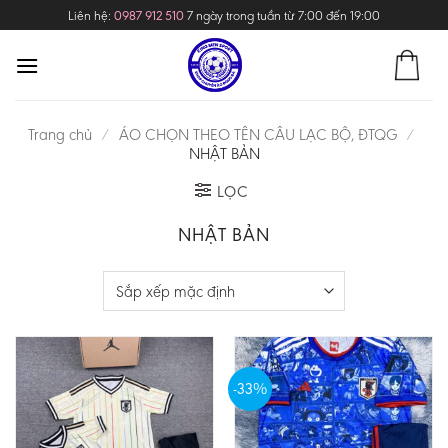
Skip
Liên hệ:
0987 912 510
7 ngày trong tuần từ 7:00 đến 19:00
to
content
Trang chủ
/
ÁO CHỌN THEO TÊN CÂU LẠC BỘ, ĐTQG
/
NHẬT BẢN
LỌC
NHẬT BẢN
-33%