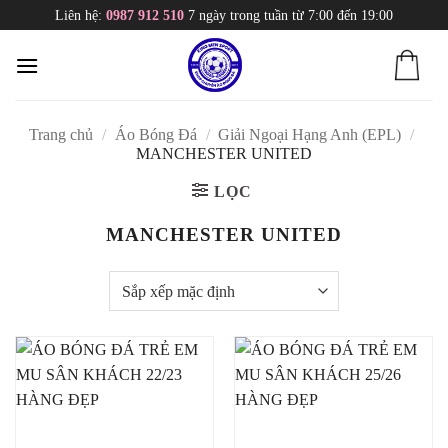
Skip
Liên hệ:
0987 912 510
7 ngày trong tuần từ 7:00 đến 19:00
to
content
Trang chủ
/
Áo Bóng Đá
/
Giải Ngoại Hạng Anh (EPL)
/
MANCHESTER UNITED
LỌC
MANCHESTER UNITED