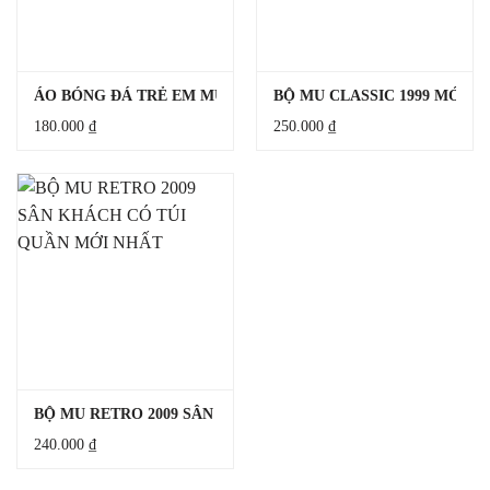
ÁO BÓNG ĐÁ TRẺ EM MU SÂN NHÀ MÙA 24/25 HÀNG ĐẸP
BỘ MU CLASSIC 1999 MỚI 
180.000
₫
250.000
₫
BỘ MU RETRO 2009 SÂN KHÁCH CÓ TÚI QUẦN MỚI NHẤT
240.000
₫