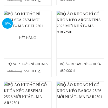
800.000
₫
gốc
hiện
là:
tại
800.000 ₫.
là:
650.000 ₫.
-19%
HẾT HÀNG
BỘ ÁO KHOÁC NỈ CHELSEA 23/24 MỚI NHẤT– MÃ CHEL2301
BỘ ÁO KHOÁC NỈ CÓ KHÓA KÉO
Giá
Giá
650.000
₫
680.000
₫
800.000
₫
gốc
hiện
là:
tại
800.000 ₫.
là:
650.000 ₫.