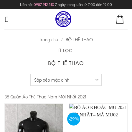
Skip
Liên hệ:
0987 912 510
7 ngày trong tuần từ 7:00 đến 19:00
to
content
Trang chủ
/
BỘ THỂ THAO
LỌC
BỘ THỂ THAO
Bộ Quần Áo Thể Thao Nam Mới Nhất 2021
-29%