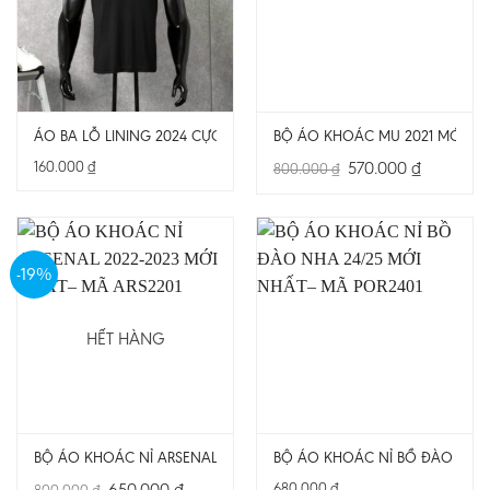
ÁO BA LỖ LINING 2024 CỰC ĐẸP MÃ LI2401
BỘ ÁO KHOÁC MU 2021 MỚI N
Giá
Giá
160.000
₫
570.000
₫
800.000
₫
gốc
hiện
là:
tại
800.000 ₫.
là:
570.000 ₫.
-19%
HẾT HÀNG
BỘ ÁO KHOÁC NỈ ARSENAL 2022-2023 MỚI NHẤT– MÃ ARS2201
BỘ ÁO KHOÁC NỈ BỒ ĐÀO NHA 
Giá
Giá
650.000
₫
680.000
₫