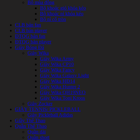
Bộ mùa đông
Bộ khoác gió khóa kéo
Bộ khoác nỉ khóa kéo
Bộ nỉ cổ tròn
CLB bản fan
CLB bản player
ĐTQG bản fan
ĐTQG bản player
Giày Bóng Đá
Giày Wika
Giày Wika Army
Giày Wika CP10
Giày Wika Fancy
Giày Wika Galaxy Light
Giày Wika HĐ14
Giày Wika Hunter 2
Giày Wika QH19NEO
Giày Wika Toni Kroos
Giày Zocker
GIÀY TENNIS/ PICKLEBALL
Giày Pickleball Adidas
Giầy Thể Thao
Quần Thể Thao
Quần dài
Quần short