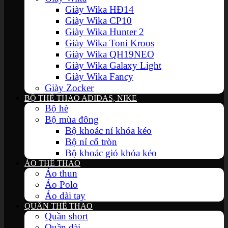
Giày Wika HĐ14
Giày Wika CP10
Giày Wika Hunter 2
Giày Wika Toni Kroos
Giày Wika QH19NEO
Giày Wika Galaxy Light
Giày Wika Fancy
Giày Zocker
BỘ THỂ THAO ADIDAS, NIKE
Bộ hè
Bộ mùa đông
Bộ khoác nỉ khóa kéo
Bộ nỉ cổ tròn
Bộ khoác gió khóa kéo
ÁO THỂ THAO
Áo thun
Áo Polo
Áo dài tay
QUẦN THỂ THAO
Quần short
Quần dài