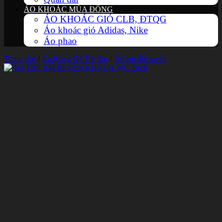
ÁO KHOÁC MÙA ĐÔNG
ÁO KHOÁC GIÓ CLB, ĐTQG
Áo khoác gió Adidas, Nike
Áo phao
Trang chủ
/
Áo Bóng Đá Trẻ Em
/
Trẻ em đội tuyển