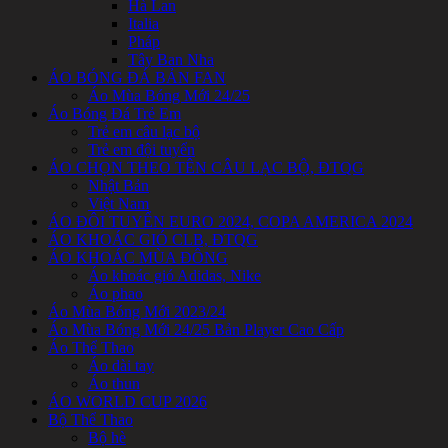
Hà Lan
Italia
Pháp
Tây Ban Nha
ÁO BÓNG ĐÁ BẢN FAN
Áo Mùa Bóng Mới 24/25
Áo Bóng Đá Trẻ Em
Trẻ em câu lạc bộ
Trẻ em đội tuyển
ÁO CHỌN THEO TÊN CÂU LẠC BỘ, ĐTQG
Nhật Bản
Việt Nam
ÁO ĐÔI TUYỂN EURO 2024, COPA AMERICA 2024
ÁO KHOÁC GIÓ CLB, ĐTQG
ÁO KHOÁC MÙA ĐÔNG
Áo khoác gió Adidas, Nike
Áo phao
Áo Mùa Bóng Mới 2023/24
Áo Mùa Bóng Mới 24/25 Bản Player Cao Cấp
Áo Thể Thao
Áo dài tay
Áo thun
ÁO WORLD CUP 2026
Bộ Thể Thao
Bộ hè