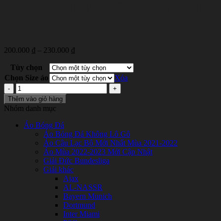
ÁO TRẺ EM BỈ SÂN KHÁCH
WC 2026
Khoảng
200.000
₫
–
230.000
₫
giá:
Tùy chọn
từ
200.000 ₫
Chọn Size áo
Xóa
đến
ÁO
230.000 ₫
TRẺ
Thêm vào giỏ hàng
EM
Nhóm danh mục
BỈ
SÂN
Áo Bóng Đá
KHÁCH
Áo Bóng Đá Không Lô Gô
WC
Áo Câu Lạc Bộ Mới Nhất Mùa 2021-2022
2026
Áo Mùa 2022-2023 Mới Cập Nhật
số
Giải Đức Bundesliga
lượng
Giải khác
Ajax
AL-NASSR
Bayern Munich
Dortmund
Inter Miami