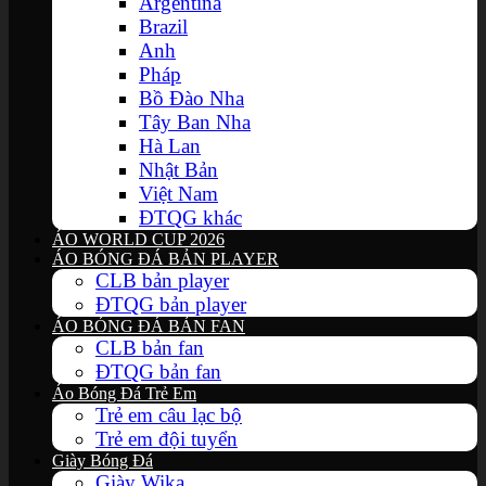
Argentina
Brazil
Anh
Pháp
Bồ Đào Nha
Tây Ban Nha
Hà Lan
Nhật Bản
Việt Nam
ĐTQG khác
ÁO WORLD CUP 2026
ÁO BÓNG ĐÁ BẢN PLAYER
CLB bản player
ĐTQG bản player
ÁO BÓNG ĐÁ BẢN FAN
CLB bản fan
ĐTQG bản fan
Áo Bóng Đá Trẻ Em
Trẻ em câu lạc bộ
Trẻ em đội tuyển
Giày Bóng Đá
Giày Wika