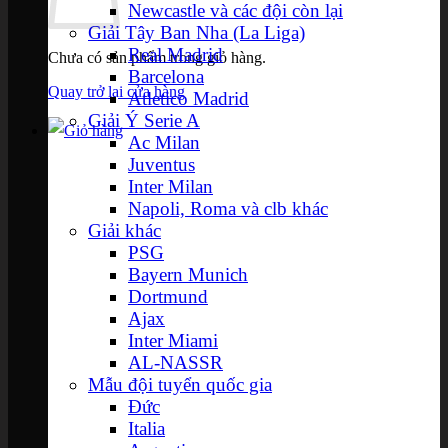
Newcastle và các đội còn lại
Giải Tây Ban Nha (La Liga)
Real Madrid
Chưa có sản phẩm trong giỏ hàng.
Barcelona
Quay trở lại cửa hàng
Atletico Madrid
Giải Ý Serie A
Ac Milan
Juventus
Inter Milan
Napoli, Roma và clb khác
Giải khác
PSG
Bayern Munich
Dortmund
Ajax
Inter Miami
AL-NASSR
Mẫu đội tuyển quốc gia
Đức
Italia