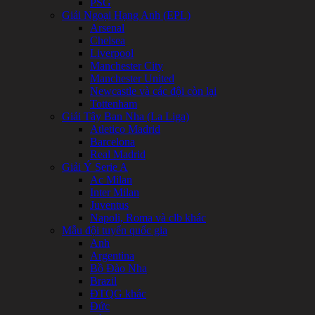
PSG
Giải Ngoại Hạng Anh (EPL)
Arsenal
Chelsea
Liverpool
Manchester City
Manchester United
Newcastle và các đội còn lại
Tottenham
Giải Tây Ban Nha (La Liga)
Atletico Madrid
Barcelona
Real Madrid
Giải Ý Serie A
Ac Milan
Inter Milan
Juventus
Napoli, Roma và clb khác
Mẫu đội tuyển quốc gia
Anh
Argentina
Bồ Đào Nha
Brazil
ĐTQG khác
Đức