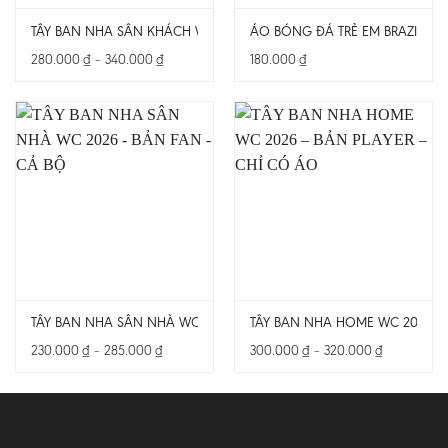
TÂY BAN NHA SÂN KHÁCH WC 2026 – BẢN PLAYER – CHỈ CÓ ÁO
ÁO BÓNG ĐÁ TRẺ EM BRAZIL SÂ
Khoảng
280.000
₫
–
340.000
₫
180.000
₫
giá:
từ
280.000 ₫
đến
340.000 ₫
TÂY BAN NHA SÂN NHÀ WC 2026 – BẢN FAN – CẢ BỘ
TÂY BAN NHA HOME WC 2026 – 
Khoảng
Khoảng
230.000
₫
–
285.000
₫
300.000
₫
–
320.000
₫
giá:
giá:
từ
từ
230.000 ₫
300.000 ₫
đến
đến
285.000 ₫
320.000 ₫