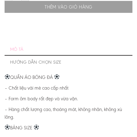
THÊM VÀO GIỎ HÀNG
MÔ TẢ
HƯỚNG DẪN CHỌN SIZE
QUẦN ÁO BÓNG ĐÁ
– Chất liệu vải mè cao cấp nhất
– Form ôm body rất đẹp và vừa vặn.
– Hàng chất lượng cao, thoáng mát, không nhăn, không xù
lông.
BẢNG SIZE