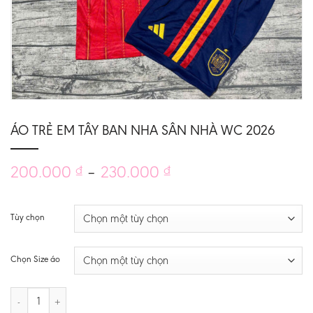
ÁO TRẺ EM TÂY BAN NHA SÂN NHÀ WC 2026
Khoảng
200.000
–
230.000
₫
₫
giá:
từ
200.000 ₫
Tùy chọn
đến
230.000 ₫
Chọn Size áo
ÁO TRẺ EM TÂY BAN NHA SÂN NHÀ WC 2026 số lượng