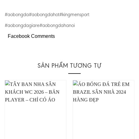
#aobongda#aobongdahot#kingmensport
#aobongdagiare#aobongdahanoi
Facebook Comments
SẢN PHẨM TƯƠNG TỰ