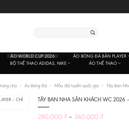
Tìm
kiếm:
ÁO WORLD CUP 2026
ÁO BÓNG ĐÁ BẢN PLAYER
BỘ THỂ THAO ADIDAS, NIKE
ÁO THỂ THAO
Trang chủ
/
Áo Bóng Đá
/
Mẫu đội tuyển quốc gia
/
Tây Ban Nh
TÂY BAN NHA SÂN KHÁCH WC 2026 –
Khoảng
280.000
–
340.000
₫
₫
giá: