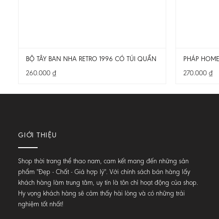
BỘ TÂY BAN NHA RETRO 1996 CÓ TÚI QUẦN MỚI NHẤT
PHÁP HOME 
260.000
₫
270.000
₫
GIỚI THIỆU
Shop thời trang thể thao nam, cam kết mang đến những sản
phẩm "Đẹp - Chất - Giá hợp lý". Với chính sách bán hàng lấy
khách hàng làm trung tâm, uy tín là tôn chỉ hoạt động của shop.
Hy vọng khách hàng sẽ cảm thấy hài lòng và có những trải
nghiệm tốt nhất!