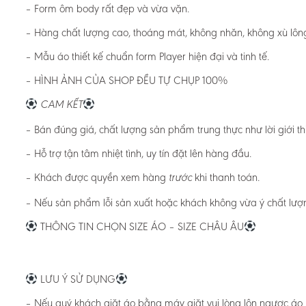
– Form ôm body rất đẹp và vừa vặn.
– Hàng chất lượng cao, thoáng mát, không nhăn, không xù lôn
– Mẫu áo thiết kế chuẩn form Player hiện đại và tinh tế.
– HÌNH ẢNH CỦA SHOP ĐỀU TỰ CHỤP 100%
CAM KẾT
– Bán đúng giá, chất lượng sản phẩm trung thực như lời giới th
– Hỗ trợ tận tâm nhiệt tình, uy tín đặt lên hàng đầu.
– Khách được quyền xem hàng
khi thanh toán.
trước
– Nếu sản phẩm lỗi sản xuất hoặc khách không vừa ý chất lượn
THÔNG TIN CHỌN SIZE ÁO – SIZE CHÂU ÂU
LƯU Ý SỬ DỤNG
– Nếu quý khách giặt áo bằng máy giặt vui lòng lộn ngược áo