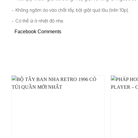
– Không ngâm áo vào chất tẩy, bột giặt quá lâu (trên 10p).
– Có thể ủi ở nhiệt độ nhẹ.
Facebook Comments