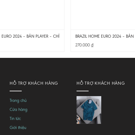
EURO 2024 – BẢN PLAYER – CHỈ CÓ ÁO
BRAZIL HOME EURO 2024 – BẢN 
270.000
₫
HỖ TRỢ KHÁCH HÀNG
HỖ TRỢ KHÁCH HÀNG
Trang chủ
Cửa hàng
Tin tức
Giới thiệu