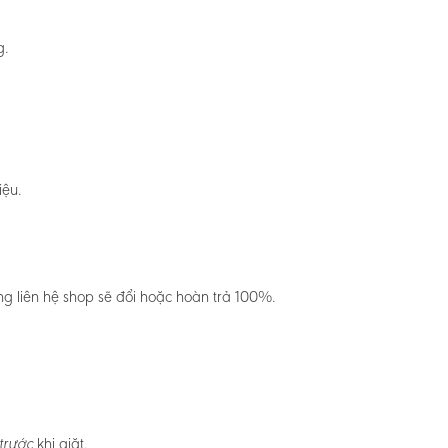
g.
iệu.
g liên hệ shop sẽ đổi hoặc hoàn trả 100%.
khi giặt.
trước