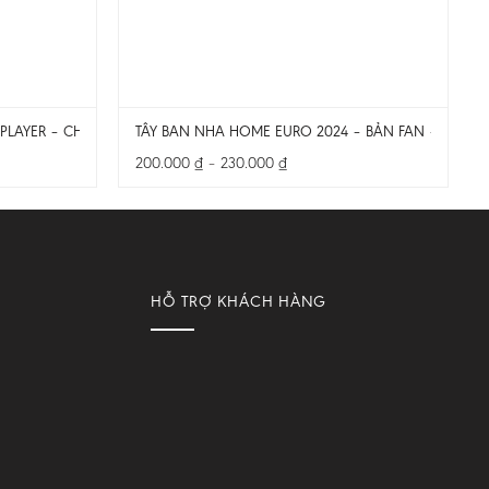
PLAYER – CHỈ CÓ ÁO
TÂY BAN NHA HOME EURO 2024 – BẢN FAN – CẢ BỘ
Khoảng
200.000
₫
–
230.000
₫
giá:
từ
200.000 ₫
đến
230.000 ₫
HỖ TRỢ KHÁCH HÀNG