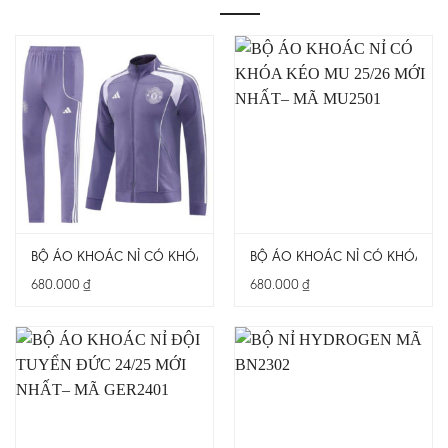
BỘ ÁO KHOÁC NỈ CÓ KHÓA KÉO MU 25/26 MỚI NHẤT– MÃ MU250
BỘ ÁO KHOÁC NỈ CÓ KHÓA KÉO
680.000
₫
680.000
₫