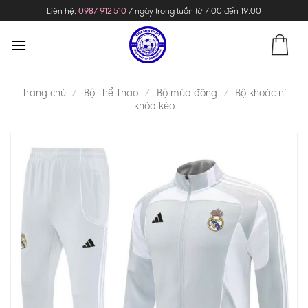
Skip
Liên hệ:
0987 912 510
7 ngày trong tuần từ 7:00 đến 19:00
to
content
Trang chủ
/
Bộ Thể Thao
/
Bộ mùa đông
/
Bộ khoác nỉ
khóa kéo