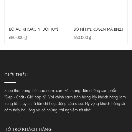
BỘ ÁO KHOÁC NỈ ĐỘI TUYỂN ĐỨC 24/25 MỚI NHẤT– MÃ GER2401
BỘ NỈ HYDROGEN MÃ BN2302
680.000
₫
650.000
₫
GIỚI THIỆU
Shop thời trang thể thao nam, cam kết mang đến những sản phẩm
"Đẹp - Chất - Giá hợp lý". Với chính sách bán hàng lấy khách hàng làm
trung tâm, uy tín là tôn chỉ hoạt động của shop. Hy vọng khách hàng sẽ
cảm thấy hài lòng và có những trải nghiệm tốt nhất!
HỖ TRỢ KHÁCH HÀNG