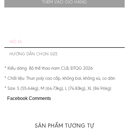
THÊM VÀO GIỎ HÀNG
MÔ TẢ
HƯỚNG DẪN CHỌN SIZE
* Kiểu dáng: Bộ thể thao nam CLB, ĐTQG 2026
* Chất liệu: Thun poly cao cấp, không bai, không xù, co dãn
* Size: S (55-64kg), M (64-73kg), L (74-83kg), XL (84-96kg)
Facebook Comments
SẢN PHẨM TƯƠNG TỰ