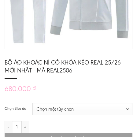
BỘ ÁO KHOÁC NỈ CÓ KHÓA KÉO REAL 25/26
MỚI NHẤT– MÃ REAL2506
680.000
₫
Chọn Size áo
BỘ ÁO KHOÁC NỈ CÓ KHÓA KÉO REAL 25/26 MỚI NHẤT– MÃ REAL250