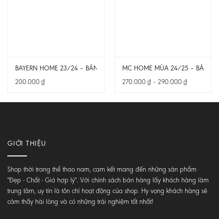
BAYERN HOME 23/24 – BẢN FAN – CẢ BỘ
MC HOME MÙA 24/25 – BẢN PLA
Khoảng
200.000
₫
270.000
₫
–
290.000
₫
giá:
từ
270.000 ₫
đến
290.000 ₫
GIỚI THIỆU
Shop thời trang thể thao nam, cam kết mang đến những sản phẩm
"Đẹp - Chất - Giá hợp lý". Với chính sách bán hàng lấy khách hàng làm
trung tâm, uy tín là tôn chỉ hoạt động của shop. Hy vọng khách hàng sẽ
cảm thấy hài lòng và có những trải nghiệm tốt nhất!