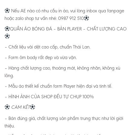
Nếu AE nào có nhu cầu in áo, vui lòng inbox qua fanpage
hoặc zalo shop tư vấn nhé: 0987 912 510
QUẦN ÁO BÓNG ĐÁ – BẢN PLAYER – CHẤT LƯỢNG CAO
– Chất liệu vải dệt cao cấp, chuẩn Thái Lan.
– Form ôm body rất đẹp và vừa vặn.
– Hàng chất lượng cao, thoáng mát, không nhăn, không xù
lông.
– Mẫu áo thiết kế chuẩn form Player hiện đại và tinh tế.
– HÌNH ẢNH CỦA SHOP ĐỀU TỰ CHỤP 100%
CAM KẾT
– Bán đúng giá, chất lượng sản phẩm trung thực như lời giới
thiệu.