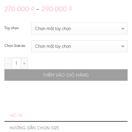
Khoảng
270.000
–
290.000
₫
₫
giá:
từ
270.000 ₫
Tùy chọn
đến
290.000 ₫
Chọn Size áo
BAYERN HOME MÙA 24/25 – BẢN PLAYER – CHỈ CÓ ÁO số lượng
THÊM VÀO GIỎ HÀNG
MÔ TẢ
HƯỚNG DẪN CHỌN SIZE