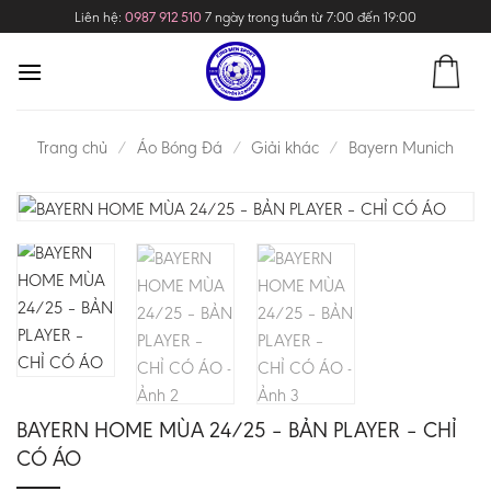
Skip
Liên hệ:
0987 912 510
7 ngày trong tuần từ 7:00 đến 19:00
to
content
Trang chủ
/
Áo Bóng Đá
/
Giải khác
/
Bayern Munich
BAYERN HOME MÙA 24/25 – BẢN PLAYER – CHỈ
CÓ ÁO