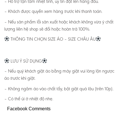
– Hỗ trợ tận tâm nhiệt tình, uy tín đặt lên hàng đầu.
– Khách được quyền xem hàng
khi thanh toán.
trước
– Nếu sản phẩm lỗi sản xuất hoặc khách không vừa ý chất
lượng liên hệ shop sẽ đổi hoặc hoàn trả 100%.
THÔNG TIN CHỌN SIZE ÁO – SIZE CHÂU ÂU
LƯU Ý SỬ DỤNG
– Nếu quý khách giặt áo bằng máy giặt vui lòng lộn ngược
áo
khi giặt.
trước
– Không ngâm áo vào chất tẩy, bột giặt quá lâu (trên 10p).
– Có thể ủi ở nhiệt độ nhẹ.
Facebook Comments