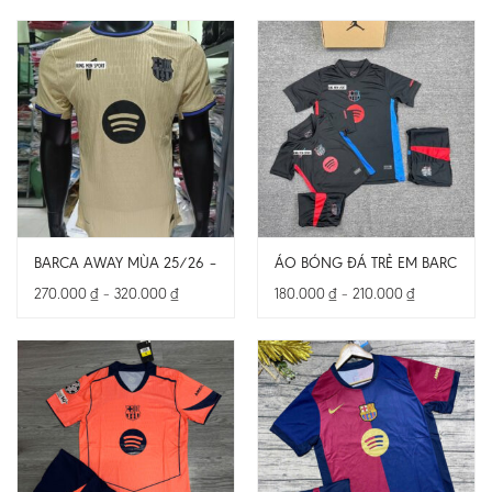
BARCA AWAY MÙA 25/26 – BẢN PLAYER – CHỈ CÓ ÁO
ÁO BÓNG ĐÁ TRẺ EM BARCELO
Khoảng
Khoảng
270.000
₫
–
320.000
₫
180.000
₫
–
210.000
₫
giá:
giá:
từ
từ
270.000 ₫
180.000 ₫
đến
đến
320.000 ₫
210.000 ₫