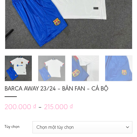
BARCA AWAY 23/24 – BẢN FAN – CẢ BỘ
Khoảng
200.000
–
215.000
₫
₫
giá:
từ
200.000 ₫
Tùy chọn
đến