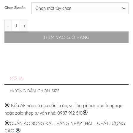
215.000 ₫
Chọn Size áo
BARCA AWAY 23/24 - BẢN FAN - CẢ BỘ số lượng
THÊM VÀO GIỎ HÀNG
MÔ TẢ
HƯỚNG DẪN CHỌN SIZE
Nếu AE nào có nhu cầu in áo, vui lòng inbox qua fanpage
hoặc zalo shop tư vấn nhé: 0987 912 510
QUẦN ÁO BÓNG ĐÁ – HÀNG NHẬP THÁI – CHẤT LƯỢNG
CAO