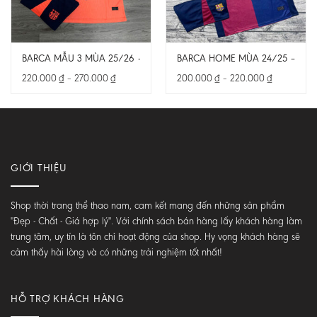
BARCA MẪU 3 MÙA 25/26 – BẢN FAN – CẢ BỘ
BARCA HOME MÙA 24/25 – BẢN
Khoảng
Khoảng
220.000
₫
–
270.000
₫
200.000
₫
–
220.000
₫
giá:
giá:
từ
từ
220.000 ₫
200.000 ₫
đến
đến
270.000 ₫
220.000 ₫
GIỚI THIỆU
Shop thời trang thể thao nam, cam kết mang đến những sản phẩm
"Đẹp - Chất - Giá hợp lý". Với chính sách bán hàng lấy khách hàng làm
trung tâm, uy tín là tôn chỉ hoạt động của shop. Hy vọng khách hàng sẽ
cảm thấy hài lòng và có những trải nghiệm tốt nhất!
HỖ TRỢ KHÁCH HÀNG