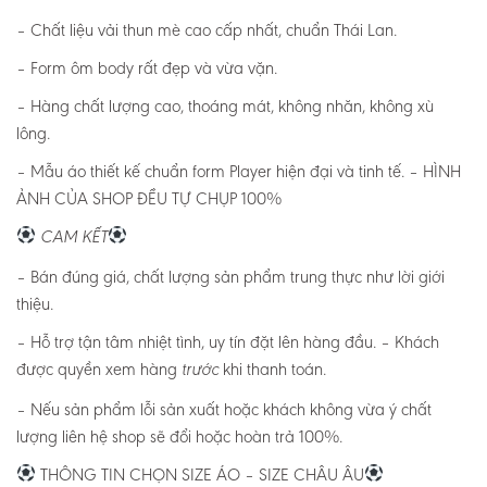
– Chất liệu vải thun mè cao cấp nhất, chuẩn Thái Lan.
– Form ôm body rất đẹp và vừa vặn.
– Hàng chất lượng cao, thoáng mát, không nhăn, không xù
lông.
– Mẫu áo thiết kế chuẩn form Player hiện đại và tinh tế. – HÌNH
ẢNH CỦA SHOP ĐỀU TỰ CHỤP 100%
CAM KẾT
– Bán đúng giá, chất lượng sản phẩm trung thực như lời giới
thiệu.
– Hỗ trợ tận tâm nhiệt tình, uy tín đặt lên hàng đầu. – Khách
được quyền xem hàng
khi thanh toán.
trước
– Nếu sản phẩm lỗi sản xuất hoặc khách không vừa ý chất
lượng liên hệ shop sẽ đổi hoặc hoàn trả 100%.
THÔNG TIN CHỌN SIZE ÁO – SIZE CHÂU ÂU