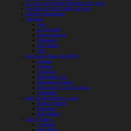
WC
Áo Câu Lạc Bộ Mới Nhất Mùa 2021-2022
2026
Áo Mùa 2022-2023 Mới Cập Nhật
số
Giải Đức Bundesliga
lượng
Giải khác
Ajax
AL-NASSR
Bayern Munich
Dortmund
Inter Miami
PSG
Giải Ngoại Hạng Anh (EPL)
Arsenal
Chelsea
Liverpool
Manchester City
Manchester United
Newcastle và các đội còn lại
Tottenham
Giải Tây Ban Nha (La Liga)
Atletico Madrid
Barcelona
Real Madrid
Giải Ý Serie A
Ac Milan
Inter Milan