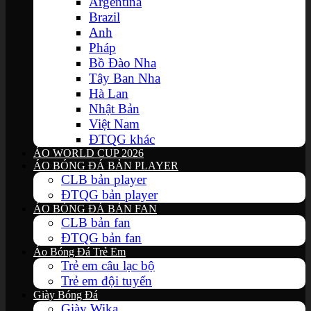
Argentina
Brazil
Anh
Pháp
Bồ Đào Nha
Tây Ban Nha
Hà Lan
Nhật Bản
Việt Nam
ĐTQG khác
ÁO WORLD CUP 2026
ÁO BÓNG ĐÁ BẢN PLAYER
CLB bản player
ĐTQG bản player
ÁO BÓNG ĐÁ BẢN FAN
CLB bản fan
ĐTQG bản fan
Áo Bóng Đá Trẻ Em
Trẻ em câu lạc bộ
Trẻ em đội tuyển
Giày Bóng Đá
Giày Wika