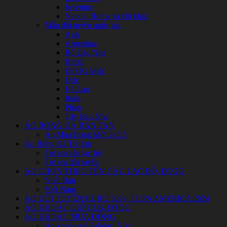
Juventus
Napoli, Roma và clb khác
Mẫu đội tuyển quốc gia
Anh
Argentina
Bồ Đào Nha
Brazil
ĐTQG khác
Đức
Hà Lan
Italia
Pháp
Tây Ban Nha
ÁO BÓNG ĐÁ BẢN FAN
Áo Mùa Bóng Mới 24/25
Áo Bóng Đá Trẻ Em
Trẻ em câu lạc bộ
Trẻ em đội tuyển
ÁO CHỌN THEO TÊN CÂU LẠC BỘ, ĐTQG
Nhật Bản
Việt Nam
ÁO ĐÔI TUYỂN EURO 2024, COPA AMERICA 2024
ÁO KHOÁC GIÓ CLB, ĐTQG
ÁO KHOÁC MÙA ĐÔNG
Áo khoác gió Adidas, Nike