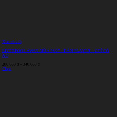
Xem nhanh
LIVERPOOL AWAY MÙA 26/27 – BẢN PLAYER – CHỈ CÓ
ÁO
Khoảng
280.000
₫
–
340.000
₫
giá:
Chọn
Sản
từ
phẩm
280.000 ₫
này
đến
có
340.000 ₫
nhiều
biến
thể.
Các
tùy
chọn