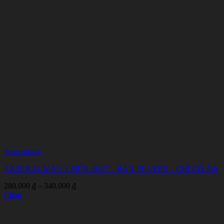
Xem nhanh
ARSENAL MẪU 3 MÙA 26/27 – BẢN PLAYER – CHỈ CÓ ÁO
Khoảng
280.000
₫
–
340.000
₫
giá:
Chọn
Sản
từ
phẩm
280.000 ₫
này
đến