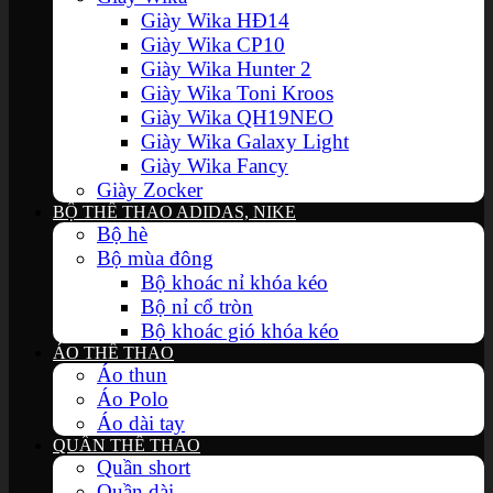
Giày Wika HĐ14
Giày Wika CP10
Giày Wika Hunter 2
Giày Wika Toni Kroos
Giày Wika QH19NEO
Giày Wika Galaxy Light
Giày Wika Fancy
Giày Zocker
BỘ THỂ THAO ADIDAS, NIKE
Bộ hè
Bộ mùa đông
Bộ khoác nỉ khóa kéo
Bộ nỉ cổ tròn
Bộ khoác gió khóa kéo
ÁO THỂ THAO
Áo thun
Áo Polo
Áo dài tay
QUẦN THỂ THAO
Quần short
Quần dài