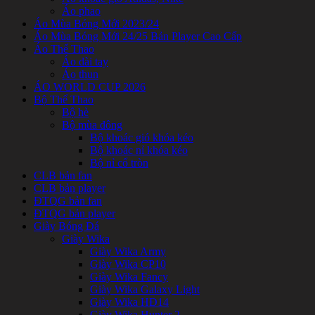
Áo phao
Áo Mùa Bóng Mới 2023/24
Áo Mùa Bóng Mới 24/25 Bản Player Cao Cấp
Áo Thể Thao
Áo dài tay
Áo thun
ÁO WORLD CUP 2026
Bộ Thể Thao
Bộ hè
Bộ mùa đông
Bộ khoác gió khóa kéo
Bộ khoác nỉ khóa kéo
Bộ nỉ cổ tròn
CLB bản fan
CLB bản player
ĐTQG bản fan
ĐTQG bản player
Giày Bóng Đá
Giày Wika
Giày Wika Army
Giày Wika CP10
Giày Wika Fancy
Giày Wika Galaxy Light
Giày Wika HĐ14
Giày Wika Hunter 2