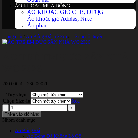
ÁO KHOÁC MÙA ĐÔNG
ÁO KHOÁC GIÓ CLB, ĐTQG
Áo khoác gió Adidas, Nike
Áo phao
Trang chủ
/
Áo Bóng Đá Trẻ Em
/
Trẻ em đội tuyển
ÁO TRẺ EM ĐỨC SÂN NHÀ
WC 2026
Khoảng
200.000
₫
–
230.000
₫
giá:
Tùy chọn
từ
200.000 ₫
Chọn Size áo
Xóa
đến
ÁO
230.000 ₫
TRẺ
Thêm vào giỏ hàng
EM
Nhóm danh mục
ĐỨC
SÂN
Áo Bóng Đá
NHÀ
Áo Bóng Đá Không Lô Gô