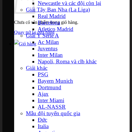
Newcastle và các đội còn lại
Giải Tây Ban Nha (La Liga)
Real Madrid
Barcelona
Chưa có sản phẩm trong giỏ hàng.
Atletico Madrid
Quay trở lại cửa hàng
Giải Ý Serie A
Ac Milan
Juventus
Inter Milan
Napoli, Roma và clb khác
Giải khác
PSG
Bayern Munich
Dortmund
Ajax
Inter Miami
AL-NASSR
Mẫu đội tuyển quốc gia
Đức
Italia