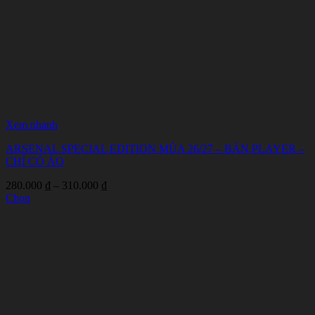
Xem nhanh
ARSENAL SPECIAL EDITION MÙA 26/27 – BẢN PLAYER –
CHỈ CÓ ÁO
Khoảng
280.000
₫
–
310.000
₫
giá:
Chọn
Sản
từ
phẩm
280.000 ₫
này
đến
có
310.000 ₫
nhiều
biến
thể.
Các
tùy