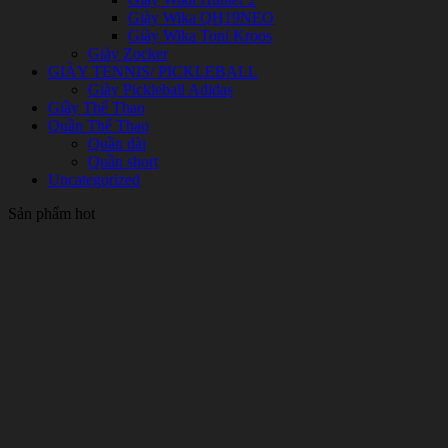
Giày Wika QH19NEO
Giày Wika Toni Kroos
Giày Zocker
GIÀY TENNIS/ PICKLEBALL
Giày Pickleball Adidas
Giầy Thể Thao
Quần Thể Thao
Quần dài
Quần short
Uncategorized
Sản phẩm hot