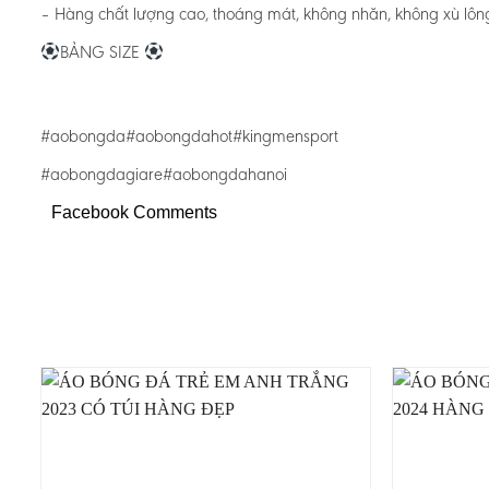
– Hàng chất lượng cao, thoáng mát, không nhăn, không xù lôn
BẢNG SIZE
#aobongda#aobongdahot#kingmensport
#aobongdagiare#aobongdahanoi
Facebook Comments