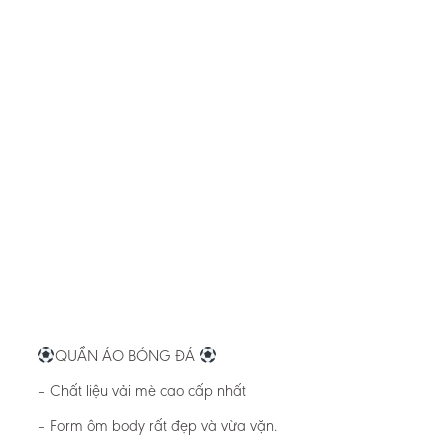
QUẦN ÁO BÓNG ĐÁ
– Chất liệu vải mè cao cấp nhất
– Form ôm body rất đẹp và vừa vặn.