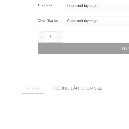
từ
Tùy chọn
200.000
đến
230.000
Chọn Size áo
ÁO TRẺ EM ĐỨC SÂN KHÁCH WC 2026 số lượng
THÊ
MÔ TẢ
HƯỚNG DẪN CHỌN SIZE