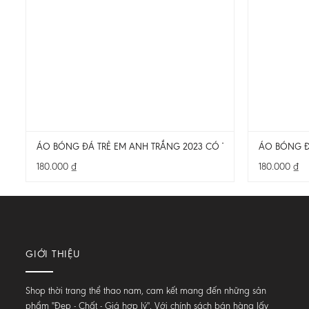
ÁO BÓNG ĐÁ TRẺ EM ANH TRẮNG 2023 CÓ TÚI HÀNG ĐẸP
ÁO BÓNG Đ
180.000
₫
180.000
₫
GIỚI THIỆU
Shop thời trang thể thao nam, cam kết mang đến những sản
phẩm "Đẹp - Chất - Giá hợp lý". Với chính sách bán hàng lấy