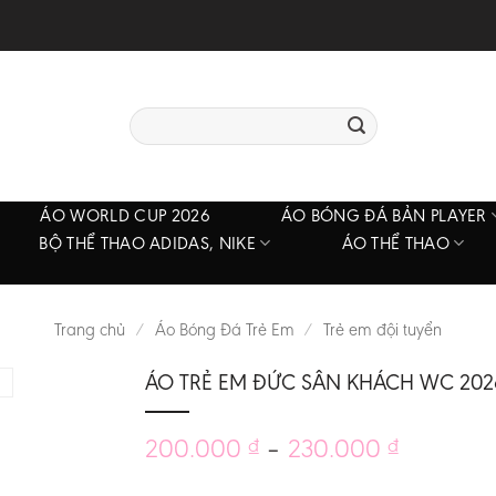
Tìm
kiếm:
ÁO WORLD CUP 2026
ÁO BÓNG ĐÁ BẢN PLAYER
BỘ THỂ THAO ADIDAS, NIKE
ÁO THỂ THAO
Trang chủ
/
Áo Bóng Đá Trẻ Em
/
Trẻ em đội tuyển
ÁO TRẺ EM ĐỨC SÂN KHÁCH WC 202
Khoảng
200.000
–
230.000
₫
₫
giá: