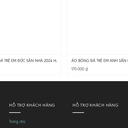
Á TRẺ EM ĐỨC SÂN NHÀ 2024 HÀNG ĐẸP
ÁO BÓNG ĐÁ TRẺ EM ANH SÂN 
170.000
₫
HỖ TRỢ KHÁCH HÀNG
HỖ TRỢ KHÁCH HÀNG
Trang chủ