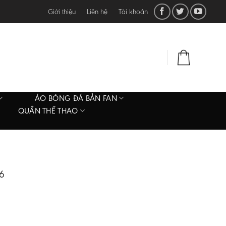
Giới thiệu
Liên hệ
Tài khoản
ĐĂNG NHẬP
0
₫
ÁO BÓNG ĐÁ BẢN FAN
QUẦN THỂ THAO
6