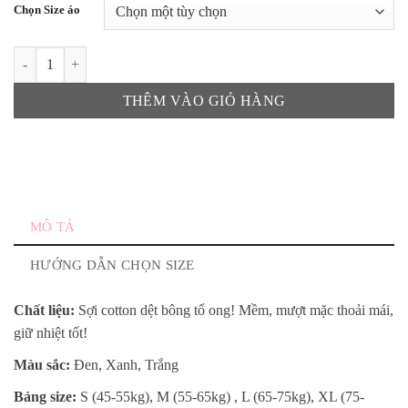
Chọn Size áo
Áo Sweater Nam Mã A31 số lượng
THÊM VÀO GIỎ HÀNG
MÔ TẢ
HƯỚNG DẪN CHỌN SIZE
Chất liệu:
Sợi cotton dệt bông tổ ong! Mềm, mượt mặc thoải mái,
giữ nhiệt tốt!
Màu sắc:
Đen, Xanh, Trắng
Bảng size:
S (45-55kg), M (55-65kg) , L (65-75kg), XL (75-