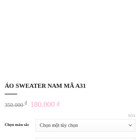
ÁO SWEATER NAM MÃ A31
Giá
Giá
₫
180.000
₫
350.000
gốc
hiện
XÓA
là:
tại
Chọn màu sắc
350.000 ₫.
là:
180.000 ₫.