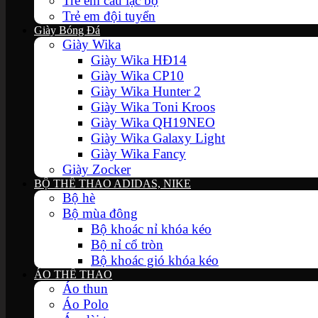
Trẻ em câu lạc bộ
Trẻ em đội tuyển
Giày Bóng Đá
Giày Wika
Giày Wika HĐ14
Giày Wika CP10
Giày Wika Hunter 2
Giày Wika Toni Kroos
Giày Wika QH19NEO
Giày Wika Galaxy Light
Giày Wika Fancy
Giày Zocker
BỘ THỂ THAO ADIDAS, NIKE
Bộ hè
Bộ mùa đông
Bộ khoác nỉ khóa kéo
Bộ nỉ cổ tròn
Bộ khoác gió khóa kéo
ÁO THỂ THAO
Áo thun
Áo Polo