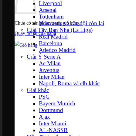
Liverpool
Arsenal
Tottenham
Newcastle và các đội còn lại
Chưa có sản phẩm trong giỏ hàng.
Giải Tây Ban Nha (La Liga)
Quay trở lại cửa hàng
Real Madrid
Barcelona
Atletico Madrid
Giải Ý Serie A
Ac Milan
Juventus
Inter Milan
Napoli, Roma và clb khác
Giải khác
PSG
Bayern Munich
Dortmund
Ajax
Inter Miami
AL-NASSR