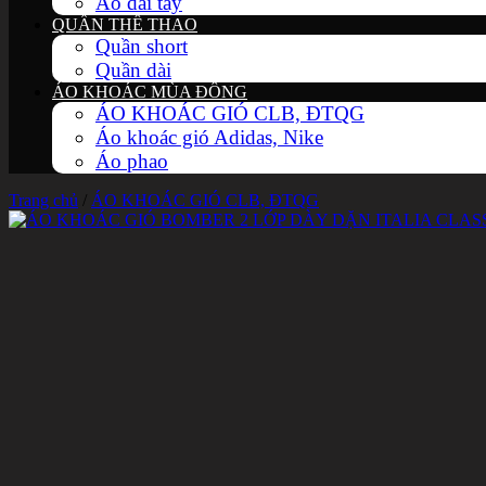
Áo dài tay
QUẦN THỂ THAO
Quần short
Quần dài
ÁO KHOÁC MÙA ĐÔNG
ÁO KHOÁC GIÓ CLB, ĐTQG
Áo khoác gió Adidas, Nike
Áo phao
Trang chủ
/
ÁO KHOÁC GIÓ CLB, ĐTQG