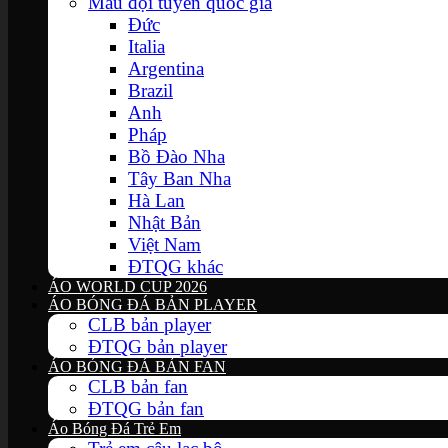
Mẫu đội tuyển quốc gia
Đức
Italia
Argentina
Brazil
Anh
Pháp
Bồ Đào Nha
Tây Ban Nha
Hà Lan
Nhật Bản
Việt Nam
ĐTQG khác
ÁO WORLD CUP 2026
ÁO BÓNG ĐÁ BẢN PLAYER
CLB bản player
ĐTQG bản player
ÁO BÓNG ĐÁ BẢN FAN
CLB bản fan
ĐTQG bản fan
Áo Bóng Đá Trẻ Em