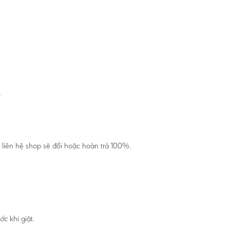
.
liên hệ shop sẽ đổi hoặc hoàn trả 100%.
khi giặt.
ước