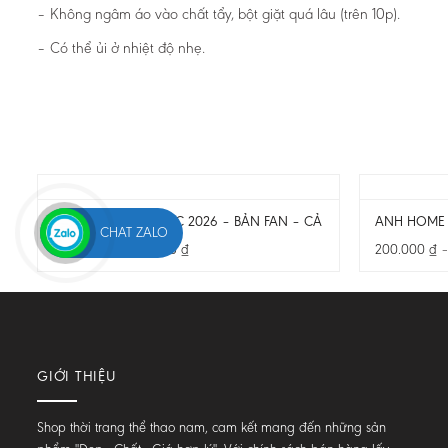
– Không ngâm áo vào chất tẩy, bột giặt quá lâu (trên 10p).
– Có thể ủi ở nhiệt độ nhẹ.
ANH SÂN KHÁCH WC 2026 – BẢN FAN – CẢ BỘ
ANH HOME 
CHAT ZALO
230.000
₫
–
295.000
₫
200.000
₫
GIỚI THIỆU
Shop thời trang thể thao nam, cam kết mang đến những sản