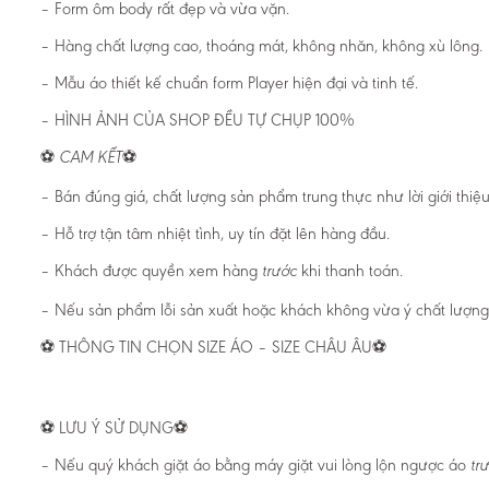
– Form ôm body rất đẹp và vừa vặn.
– Hàng chất lượng cao, thoáng mát, không nhăn, không xù lông.
– Mẫu áo thiết kế chuẩn form Player hiện đại và tinh tế.
– HÌNH ẢNH CỦA SHOP ĐỀU TỰ CHỤP 100%
⚽️
⚽️
CAM KẾT
– Bán đúng giá, chất lượng sản phẩm trung thực như lời giới thiệu
– Hỗ trợ tận tâm nhiệt tình, uy tín đặt lên hàng đầu.
– Khách được quyền xem hàng
khi thanh toán.
trước
– Nếu sản phẩm lỗi sản xuất hoặc khách không vừa ý chất lượng 
⚽️ THÔNG TIN CHỌN SIZE ÁO – SIZE CHÂU ÂU⚽️
⚽️ LƯU Ý SỬ DỤNG⚽️
– Nếu quý khách giặt áo bằng máy giặt vui lòng lộn ngược áo
tr