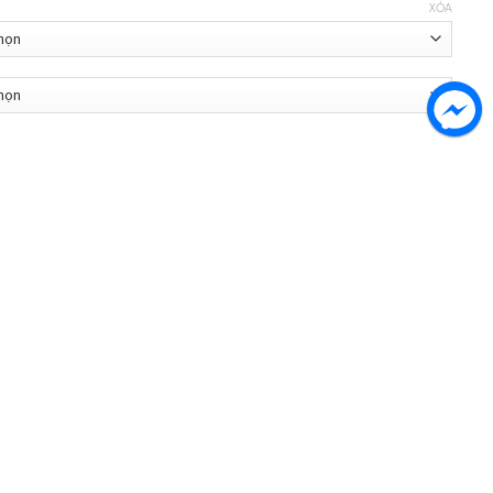
XÓA
ố lượng