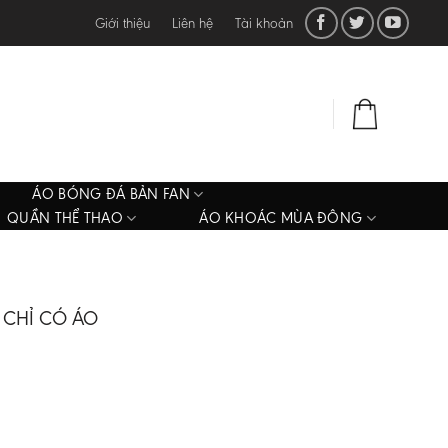
Giới thiệu
Liên hệ
Tài khoản
ĐĂNG NHẬP
0
₫
ÁO BÓNG ĐÁ BẢN FAN
QUẦN THỂ THAO
ÁO KHOÁC MÙA ĐÔNG
 CHỈ CÓ ÁO