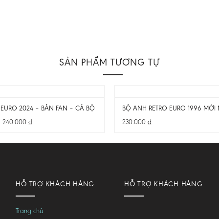
SẢN PHẨM TƯƠNG TỰ
EURO 2024 – BẢN FAN – CẢ BỘ
BỘ ANH RETRO EURO 1996 MỚI 
–
240.000
₫
230.000
₫
HỖ TRỢ KHÁCH HÀNG
HỖ TRỢ KHÁCH HÀNG
Trang chủ