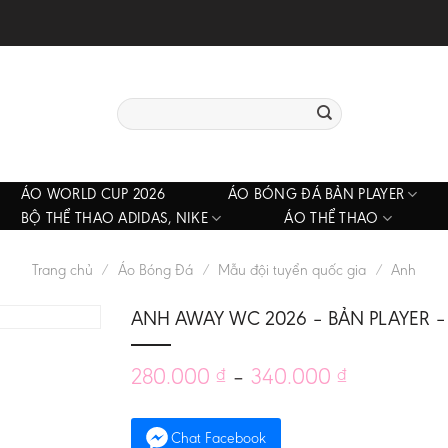
Tìm
kiếm:
ÁO WORLD CUP 2026
ÁO BÓNG ĐÁ BẢN PLAYER
BỘ THỂ THAO ADIDAS, NIKE
ÁO THỂ THAO
Trang chủ
/
Áo Bóng Đá
/
Mẫu đội tuyển quốc gia
/
Anh
ANH AWAY WC 2026 – BẢN PLAYER –
280.000
–
340.000
₫
₫
Chat Facebook