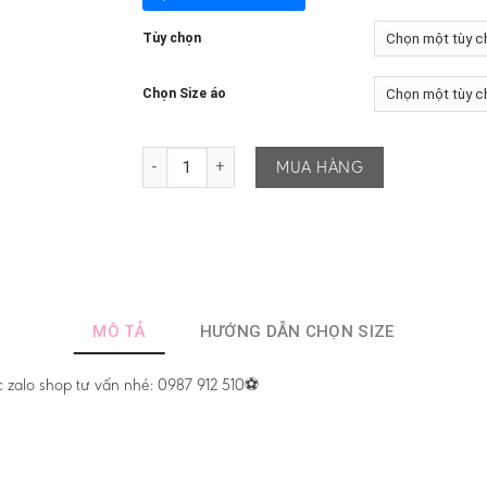
Tùy chọn
Chọn Size áo
ANH AWAY WC 2026 – BẢN PLAYER – CHỈ CÓ ÁO s
MUA HÀNG
MÔ TẢ
HƯỚNG DẪN CHỌN SIZE
 zalo shop tư vấn nhé: 0987 912 510⚽️