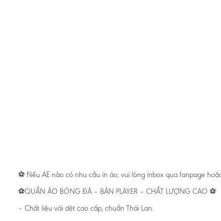
⚽️ Nếu AE nào có nhu cầu in áo, vui lòng inbox qua fanpage hoặc
⚽️QUẦN ÁO BÓNG ĐÁ – BẢN PLAYER – CHẤT LƯỢNG CAO ⚽️
– Chất liệu vải dệt cao cấp, chuẩn Thái Lan.